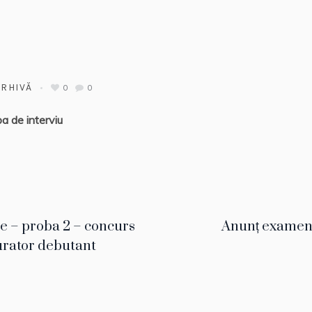
ARHIVĂ
0
0
a de interviu
ie – proba 2 – concurs
Anunț examen
urator debutant