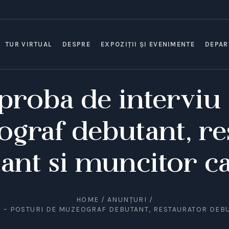
TUR VIRTUAL
DESPRE
EXPOZIȚII ȘI EVENIMENTE
DEPAR
proba de interviu
graf debutant, re
ant si muncitor cal
HOME
/
ANUNȚURI
/
U – POSTURI DE MUZEOGRAF DEBUTANT, RESTAURATOR DEBU