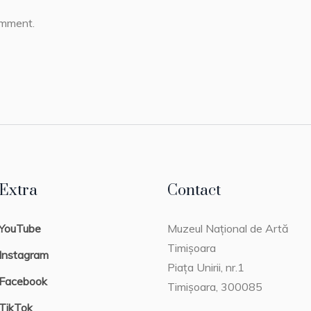
omment.
Extra
Contact
YouTube
Muzeul Național de Artă
Timișoara
Instagram
Piața Unirii, nr.1
Facebook
Timișoara, 300085
TikTok