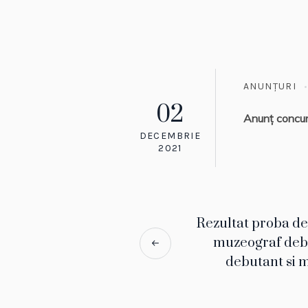
ANUNȚURI
02
Anunț concu
DECEMBRIE
2021
Rezultat proba de 
muzeograf debu
debutant si m