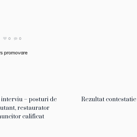
0
0
rs promovare
interviu – posturi de
Rezultat contestatie
tant, restaurator
uncitor calificat