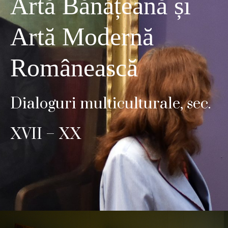
Artă Bănățeană și
Artă Modernă
Românească
Dialoguri multiculturale, sec.
XVII – XX