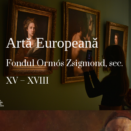
Artă Europeană
Fondul Ormós Zsigmond, sec.
XV – XVIII