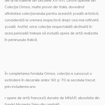
ale artei italiene din secolele XV-XVI. Dintre operele din
Colecţia Ormos, multe provin din Italia, dovedind
afinitatea colecţionarului pentru această şcoală artistică,
considerată la vremea respectivă drept cea mai rafinată
şcoală. Astfel, orice colecţie respectabilă alcătuită în
acea perioadă trebuia să includă opere de artă realizate
în peninusula Italică.
În completarea fondului Ormos, colecția a cunoscut o
extindere în deceniile anilor ’60 și ’70 ai secolului trecut,
prin includerea uno
r opere de artă franceză donate de MNAR, absorbite din
fondul Muzeului Simu din capitală.