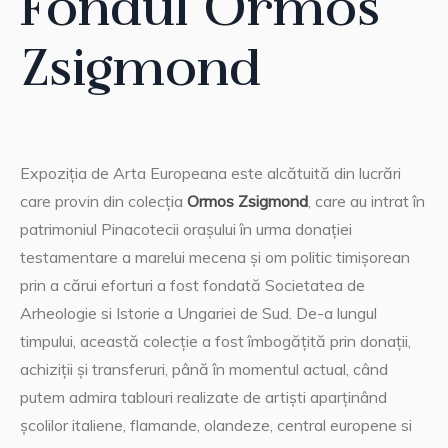
Fondul Ormós
Zsigmond
Expoziția de Arta Europeana este alcătuită din lucrări
care provin din colecția
Ormos Zsigmond
, care au intrat în
patrimoniul Pinacotecii orașului în urma donației
testamentare a marelui mecena și om politic timișorean
prin a cărui eforturi a fost fondată Societatea de
Arheologie si Istorie a Ungariei de Sud. De-a lungul
timpului, această colecție a fost îmbogățită prin donații,
achiziții și transferuri, până în momentul actual, când
putem admira tablouri realizate de artiști aparținând
școlilor italiene, flamande, olandeze, central europene si