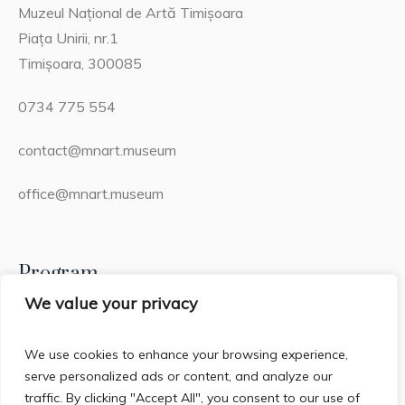
Muzeul Național de Artă Timișoara
Piața Unirii, nr.1
Timișoara, 300085
0734 775 554
contact@mnart.museum
office@mnart.museum
Program
We value your privacy
Miercuri – Duminică: 13:00 – 21:00 (20:15 – ultima
intrare)
We use cookies to enhance your browsing experience,
serve personalized ads or content, and analyze our
Luni & Marți: Închis
traffic. By clicking "Accept All", you consent to our use of