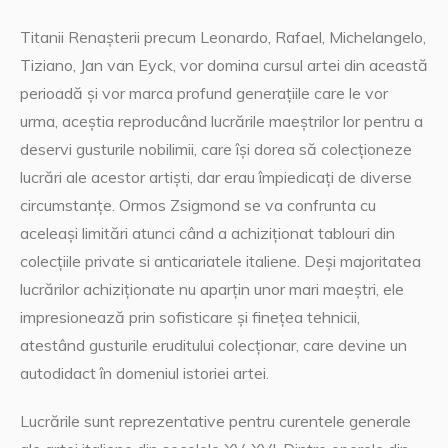
Titanii Renașterii precum Leonardo, Rafael, Michelangelo,
Tiziano, Jan van Eyck, vor domina cursul artei din această
perioadă și vor marca profund generațiile care le vor
urma, aceștia reproducând lucrările maeștrilor lor pentru a
deservi gusturile nobilimii, care își dorea să colecționeze
lucrări ale acestor artiști, dar erau împiedicați de diverse
circumstanțe. Ormos Zsigmond se va confrunta cu
aceleași limitări atunci când a achiziționat tablouri din
colecțiile private si anticariatele italiene. Deși majoritatea
lucrărilor achiziționate nu aparțin unor mari maeștri, ele
impresionează prin sofisticare și finețea tehnicii,
atestând gusturile eruditului colecționar, care devine un
autodidact în domeniul istoriei artei.
Lucrările sunt reprezentative pentru curentele generale