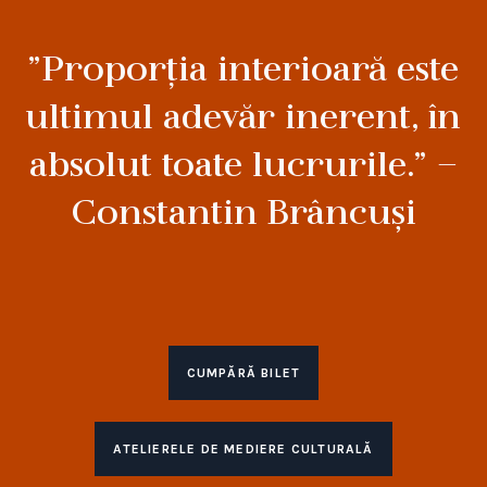
”Proporţia interioară este
ultimul adevăr inerent, în
absolut toate lucrurile.” –
Constantin Brâncuși
CUMPĂRĂ BILET
ATELIERELE DE MEDIERE CULTURALĂ