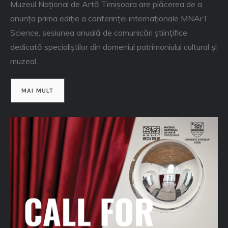
Muzeul Național de Artă Timișoara are plăcerea de a
anunța prima ediție a conferinței internaționale MNArT
Science, sesiunea anuală de comunicări științifice
dedicată specialiștilor din domeniul patrimoniului cultural și
muzeal.
MAI MULT