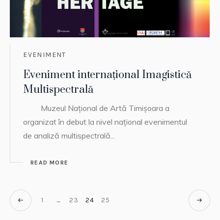
EVENIMENT
Eveniment internațional Imagistică
Multispectrală
Muzeul Naţional de Artă Timişoara a
organizat în debut la nivel național evenimentul
de analiză multispectrală...
READ MORE
1
…
23
24
25