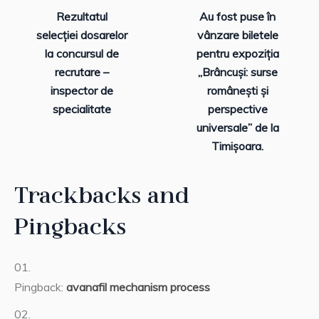
Rezultatul
Au fost puse în
selecției dosarelor
vânzare biletele
la concursul de
pentru expoziția
recrutare –
„Brâncuși: surse
inspector de
românești și
specialitate
perspective
universale” de la
Timișoara.
Trackbacks and
Pingbacks
Pingback:
avanafil mechanism process