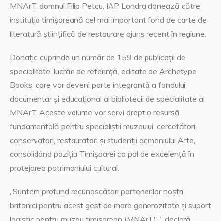
MNArT, domnul Filip Petcu, IAP Londra donează către
instituția timișoreană cel mai important fond de carte de
literatură științifică de restaurare ajuns recent în regiune.
Donația cuprinde un număr de 159 de publicații de
specialitate, lucrări de referință, editate de Archetype
Books, care vor deveni parte integrantă a fondului
documentar și educațional al bibliotecii de specialitate al
MNArT. Aceste volume vor servi drept o resursă
fundamentală pentru specialiștii muzeului, cercetători,
conservatori, restauratori și studenții domeniului Arte,
consolidând poziția Timișoarei ca pol de excelență în
protejarea patrimoniului cultural.
„Suntem profund recunoscători partenerilor noștri
britanici pentru acest gest de mare generozitate și suport
logistic pentru muzeu timișorean (MNArT). ” declară