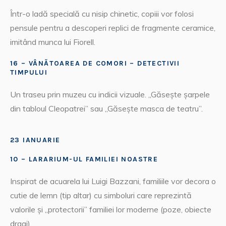
Într-o ladă specială cu nisip chinetic, copiii vor folosi
pensule pentru a descoperi replici de fragmente ceramice,
imitând munca lui Fiorell.
16 – VÂNĂTOAREA DE COMORI – DETECTIVII
TIMPULUI
Un traseu prin muzeu cu indicii vizuale. „Găsește șarpele
din tabloul Cleopatrei” sau „Găsește masca de teatru”.
23 IANUARIE
10 – LARARIUM-UL FAMILIEI NOASTRE
Inspirat de acuarela lui Luigi Bazzani, familiile vor decora o
cutie de lemn (tip altar) cu simboluri care reprezintă
valorile și „protectorii” familiei lor moderne (poze, obiecte
dragi).