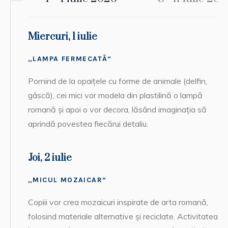
Miercuri, 1 iulie
„LAMPA FERMECATĂ”
Pornind de la opaițele cu forme de animale (delfin,
gâscă), cei mici vor modela din plastilină o lampă
romană și apoi o vor decora, lăsând imaginația să
aprindă povestea fiecărui detaliu.
Joi, 2 iulie
„MICUL MOZAICAR”
Copiii vor crea mozaicuri inspirate de arta romană,
folosind materiale alternative și reciclate. Activitatea