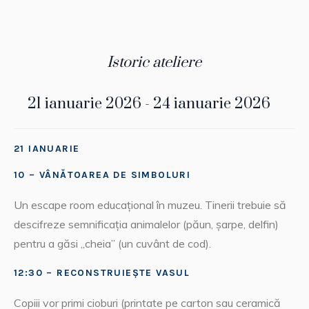
Istoric ateliere
21 ianuarie 2026 - 24 ianuarie 2026
2
21 IANUARIE
10 – VÂNĂTOAREA DE SIMBOLURI
Un escape room educațional în muzeu. Tinerii trebuie să
descifreze semnificația animalelor (păun, șarpe, delfin)
pentru a găsi „cheia” (un cuvânt de cod).
12:30 – RECONSTRUIEȘTE VASUL
Copiii vor primi cioburi (printate pe carton sau ceramică