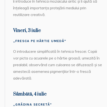
îi introduce în tehnica mozaicului antic și îi ajută să
înțeleagă importanța protejării mediului prin
reutilizare creativă.
Vineri, 3 iulie
„FRESCA PE HÂRTIE UMEDĂ”
O introducere simplificată în tehnica frescei. Copiii
vor picta cu acuarele pe o hârtie groasă, umezită în
prealabil, observând cum culoarea se difuzează și se
amestecă asemenea pigmenților într-o frescă
adevărată.
Sâmbătă, 4 iulie
„GRĂDINA SECRETĂ”