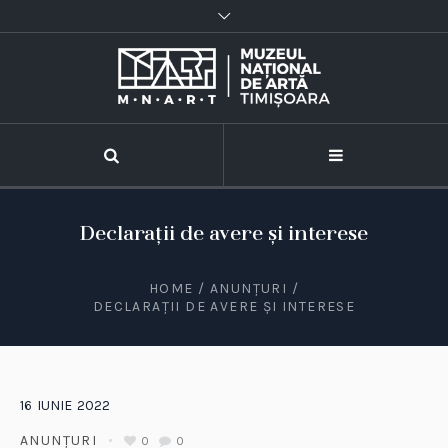
Declarații de avere și interese
HOME
/
ANUNȚURI
/
DECLARAȚII DE AVERE ȘI INTERESE
16
IUNIE
2022
ANUNȚURI
0
0