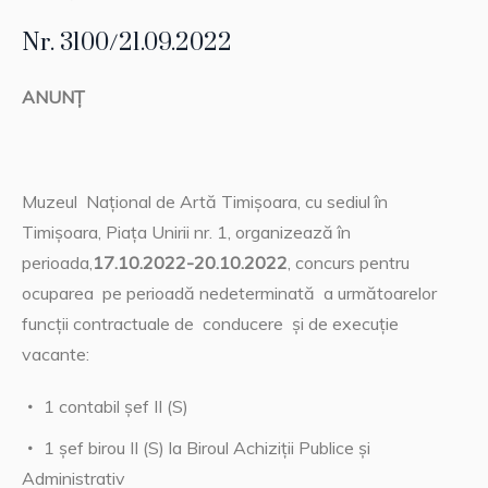
Nr. 3100/21.09.2022
ANUNŢ
Muzeul Național de Artă Timişoara, cu sediul în
Timişoara, Piaţa Unirii nr. 1, organizează în
perioada,
17.10.2022-20.10.2022
, concurs pentru
ocuparea pe perioadă nedeterminată a următoarelor
funcţii contractuale de conducere și de execuție
vacante:
1 contabil șef II (S)
1 șef birou II (S) la Biroul Achiziții Publice și
Administrativ