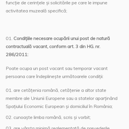
funcţie de cerinţele şi solicitările pe care le impune
activitatea muzeală specifică;
Condiţiile necesare ocupării unui post de natură
contractuală vacant, conform art. 3 din HG. nr.
286/2011:
Poate ocupa un post vacant sau temporar vacant
persoana care îndeplineşte următoarele condiţii:
are cetăţenia română, cetăţenie a altor state
membre ale Uniunii Europene sau a statelor aparţinând
Spaţiului Economic European şi domiciliul în România;
cunoaşte limba română, scris şi vorbit;
are vârsta minimă reglementată de prevederile