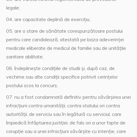
legale;
are capacitate deplină de exerciţiu;
are o stare de sănătate corespunzătoare postului
pentru care candidează, atestată pe baza adeverinţei
medicale eliberate de medicul de familie sau de unităţile
sanitare abilitate;
îndeplineşte condiţiile de studii şi, după caz, de
vechime sau alte condiţii specifice potrivit cerinţelor
postului scos la concurs;
nu a fost condamnată definitiv pentru săvârşirea unei
infracţiuni contra umanităţii, contra statului ori contra
autorităţii, de serviciu sau în legătură cu serviciul, care
împiedică înfăptuirea justiţiei, de fals ori a unor fapte de
corupţie sau a unei infracţiuni săvârşite cu intenţie, care