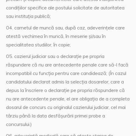
condiţiilor specifice ale postului solicitate de autoritatea
sau instituţia publică;
carnetul de muncă sau, după caz, adeverinţele care
atestă vechimea în muncă, în meserie şi/sau în
specialitatea studiilor, în copie;
cazierul judiciar sau o declaraţie pe propria
răspundere că nu are antecedente penale care să-l facă
incompatibil cu funcţia pentru care candidează; (În cazul
candidatului declarat admis la selecţia dosarelor, care a
depus la înscriere o declaraţie pe propria răspundere că
nu are antecedente penale, el are obligaţia de a completa
dosarul de concurs cu originalul cazierului judiciar, cel mai
târziu până la data desfăşurării primei probe a
concursului.)
adeverinţă medicală care să ateste starea de