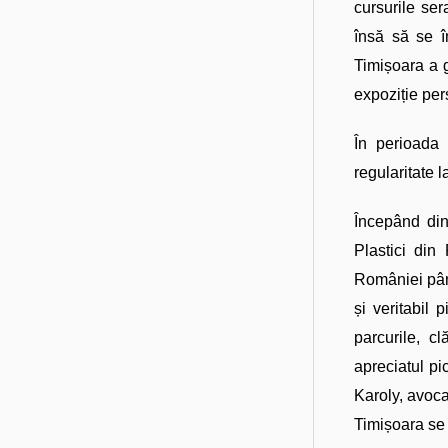
cursurile ser
însă să se î
Timișoara a g
expoziție per
În perioada 
regularitate l
Începând din
Plastici din
României până
și veritabil 
parcurile, c
apreciatul pi
Karoly, avoca
Timișoara se