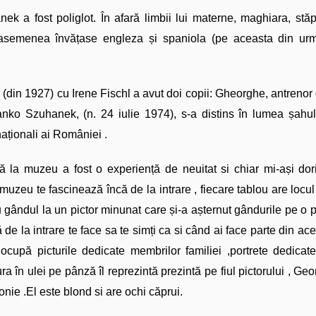
ek a fost poliglot. În afară limbii lui materne, maghiara, s
 asemenea învățase engleza și spaniola (pe aceasta din urm
 (din 1927) cu Irene Fischl a avut doi copii: Gheorghe, antrenor 
Ranko Szuhanek, (n. 24 iulie 1974), s-a distins în lumea șahul
naționali ai României .
tă la muzeu a fost o experiență de neuitat si chiar mi-ași do
 muzeu te fascinează încă de la intrare , fiecare tablou are locul 
 gândul la un pictor minunat care și-a așternut gândurile pe o p
 de la intrare te face sa te simți ca si când ai face parte din ace
l ocupă picturile dedicate membrilor familiei ,portrete dedicate p
ra în ulei pe pânză îl reprezintă prezintă pe fiul pictorului , Ge
nie .El este blond si are ochi căprui.