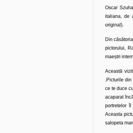
Oscar Szuhan
italiana, de
original).
Din căsătoria
pictorului, 
maeștri inter
Această vizi
.Picturile din
ce te duce cu
acaparat încă
portretelor î
Aceasta pictu
salopeta maro