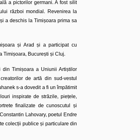
 a pictorilor germani. A fost silit
ului război mondial. Revenirea la
 și a deschis la Timișoara prima sa
ișoara și Arad și a participat cu
la Timișoara, București și Cluj.
din Timișoara a Uniunii Artiștilor
creatorilor de artă din sud-vestul
uhanek s-a dovedit a fi un împătimit
ouri inspirate de străzile, piețele,
trete finalizate de cunoscutul și
ei: Constantin Lahovary, poetul Endre
 colecții publice și particulare din