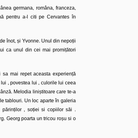
tăpânea germana, româna, franceza,
ă pentru a-l citi pe Cervantes în
de înot, și Yvonne. Unul din nepoții
ui ca unul din cei mai promițători
ri sa mai repet aceasta experiență
lui , povestea lui , culorile lui ceea
ânză. Melodia liniștitoare care te-a
le tablouri. Un loc aparte în galeria
ărinților , soției si copiilor săi .
org. Georg poarta un tricou roșu si o