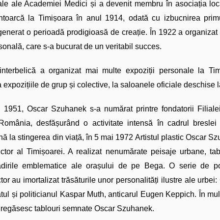
ale ale Academiei Medici și a devenit membru în asociația locală
ntoarcă la Timișoara în anul 1914, odată cu izbucnirea prim
enerat o perioadă prodigioasă de creație. În 1922 a organizat
sonală, care s-a bucurat de un veritabil succes.
interbelică a organizat mai multe expoziții personale la Tim
a expozițiile de grup și colective, la saloanele oficiale deschise 
 1951, Oscar Szuhanek s-a numărat printre fondatorii Filialei 
 România, desfășurând o activitate intensă în cadrul breslei 
 la stingerea din viață, în 5 mai 1972 Artistul plastic Oscar Sz
pictor al Timișoarei. A realizat nenumărate peisaje urbane, tabl
lădirile emblematice ale orașului de pe Bega. O serie de por
ctor au imortalizat trăsăturile unor personalități ilustre ale urb
tul și politicianul Kaspar Muth, anticarul Eugen Keppich. În multe
 regăsesc tablouri semnate Oscar Szuhanek.