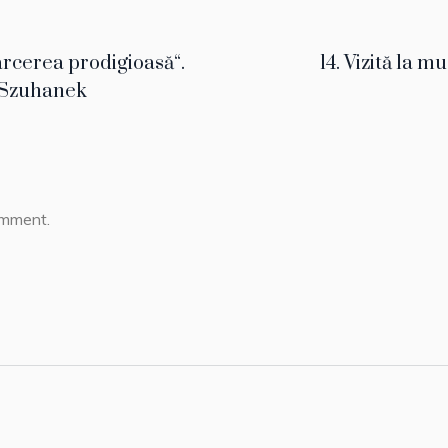
oarcerea prodigioasă“.
14. Vizită la m
 Szuhanek
omment.