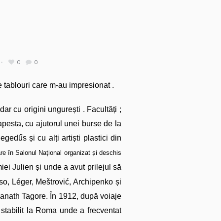
0
0
e tablouri care
m-au impresionat .
ar cu origini ungurești . Facultăți ;
esta, cu ajutorul unei burse de la
e­dűs și cu alți artiști plastici din
re în Salonul Național organizat și deschis
ei Julien și unde a avut prilejul să
sso, Léger, Meštrović, Archipenko și
anath Tagore. În 1912, după voiaje
a stabilit la Roma unde a frecventat