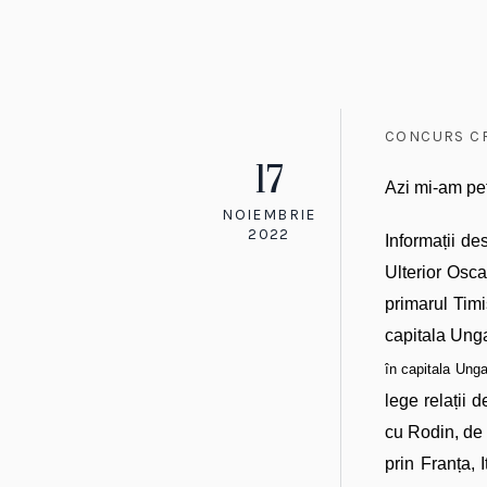
CONCURS CR
17
Azi mi-am pet
NOIEMBRIE
2022
Informații de
Ulterior Osc
primarul Timi
capitala Unga
în capitala Unga
lege relații 
cu Rodin, de
prin Franța, 