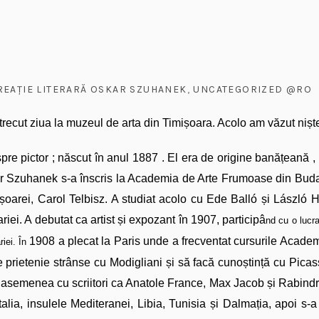
EAȚIE LITERARĂ OSKAR SZUHANEK
,
UNCATEGORIZED @RO
recut ziua la muzeul de arta din Timișoara. Acolo am văzut nișt
spre pictor ; născut în anul 1887 . El era de origine banățeană , d
ar Szuhanek s-a înscris la Academia de Arte Frumoase din Budap
șoarei, Carol Telbisz. A studiat acolo cu Ede Balló și Lász­ló He­g
riei. A debutat ca artist și expozant în 1907, participâ
nd cu o lucra
1908 a plecat la Paris unde a frecventat cursurile Academi
riei. În
de prietenie strânse cu Modigliani și să facă cunoștință cu Pica
 asemenea cu scriitori ca Anatole France, Max Jacob și Rabindr
Italia, insulele Mediteranei, Libia, Tunisia și Dalmația, apoi s-