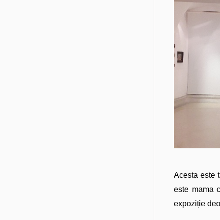
Acesta este t
este mama c
expoziție deo