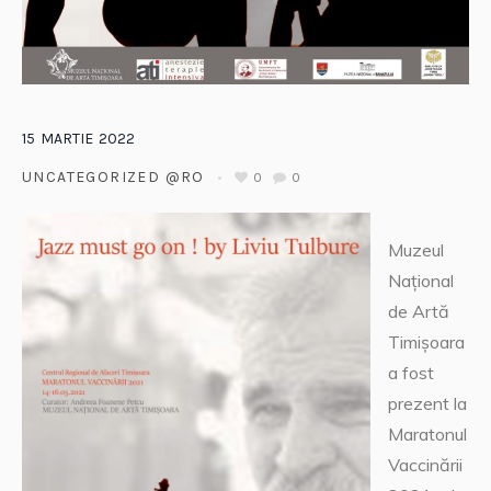
15
MARTIE
2022
UNCATEGORIZED @RO
0
0
Muzeul
Național
de Artă
Timișoara
a fost
prezent la
Maratonul
Vaccinării