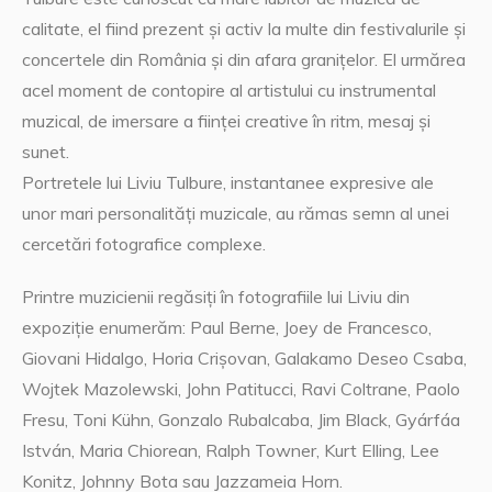
calitate, el fiind prezent și activ la multe din festivalurile și
concertele din România și din afara granițelor. El urmărea
acel moment de contopire al artistului cu instrumental
muzical, de imersare a ființei creative în ritm, mesaj și
sunet.
Portretele lui Liviu Tulbure, instantanee expresive ale
unor mari personalități muzicale, au rămas semn al unei
cercetări fotografice complexe.
Printre muzicienii regăsiți în fotografiile lui Liviu din
expoziție enumerăm: Paul Berne, Joey de Francesco,
Giovani Hidalgo, Horia Crișovan, Galakamo Deseo Csaba,
Wojtek Mazolewski, John Patitucci, Ravi Coltrane, Paolo
Fresu, Toni Kühn, Gonzalo Rubalcaba, Jim Black, Gyárfáa
István, Maria Chiorean, Ralph Towner, Kurt Elling, Lee
Konitz, Johnny Bota sau Jazzameia Horn.