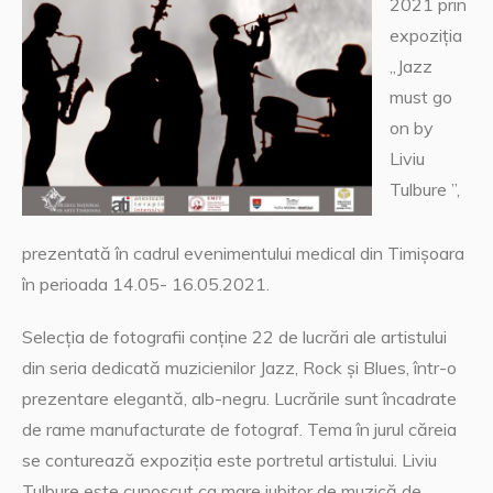
2021 prin
expoziția
„Jazz
must go
on by
Liviu
Tulbure ”,
prezentată în cadrul evenimentului medical din Timișoara
în perioada 14.05- 16.05.2021.
Selecția de fotografii conține 22 de lucrări ale artistului
din seria dedicată muzicienilor Jazz, Rock și Blues, într-o
prezentare elegantă, alb-negru. Lucrările sunt încadrate
de rame manufacturate de fotograf. Tema în jurul căreia
se conturează expoziția este portretul artistului. Liviu
Tulbure este cunoscut ca mare iubitor de muzică de