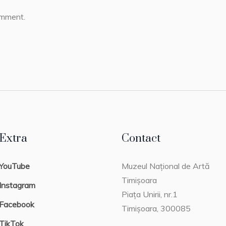
omment.
Extra
Contact
YouTube
Muzeul Național de Artă
Timișoara
Instagram
Piața Unirii, nr.1
Facebook
Timișoara, 300085
TikTok