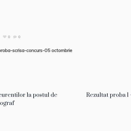
0
0
oba-scrisa-concurs-05 octombrie
urentilor la postul de
Rezultat proba 1 
tograf