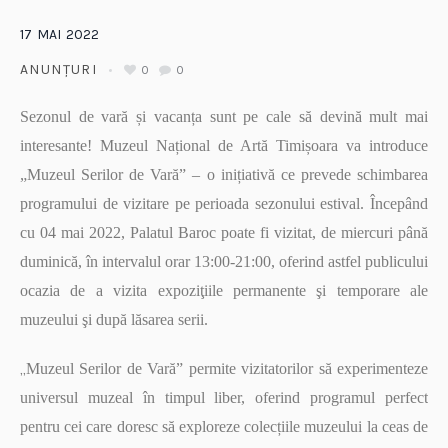
17
MAI
2022
ANUNȚURI
0
0
Sezonul de vară și vacanța sunt pe cale să devină mult mai
interesante! Muzeul Național de Artă Timișoara va introduce
„Muzeul Serilor de Vară” – o inițiativă ce prevede schimbarea
programului de vizitare pe perioada sezonului estival. Începând
cu 04 mai 2022, Palatul Baroc poate fi vizitat, de miercuri până
duminică, în intervalul orar 13:00-21:00, oferind astfel publicului
ocazia de a vizita expoziţiile permanente şi temporare ale
muzeului şi după lăsarea serii.
„
Muzeul Serilor de Vară” permite vizitatorilor să experimenteze
universul muzeal în timpul liber, oferind programul perfect
pentru cei care doresc să exploreze colecțiile muzeului la ceas de