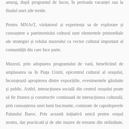
amurg, după programul de lucru, în perioada vacanței sau la
finalul unei zile toride.
Pentru MNArT, vizitatorul și experiența sa de explorare și
cunoaștere a patrimoniului cultural sunt elementele primordiale
ale strategiei și rolului muzeului ca vector cultural important al
comunității din care face parte.
Muzeul, prin adoptarea programului de vară, beneficiind de
amplasarea sa în Piața Unirii, epicentrul cultural al orașului,
încurajează apropierea dintre expozițiile, evenimentele găzduite
și public. Astfel, interacțiunea socială din centrul orașului
poate
să fie frumos și constructiv continuată de interacțiunea culturală,
prin cunoașterea unei lumi fascinante, conturate de capodoperele
Palatului Baroc. Prin această inițiativă unică pentru orașul
nostru, dar practicată și de alte muzee de renume din străinătate,