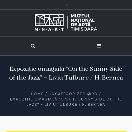
Expoziție omagială ”On the Sunny Side
of the Jazz” – Liviu Tulbure / H. Bernea
HOME
/
UNCATEGORIZED @RO
/
EXPOZIȚIE OMAGIALĂ ”ON THE SUNNY SIDE OF THE
JAZZ” – LIVIU TULBURE / H. BERNEA