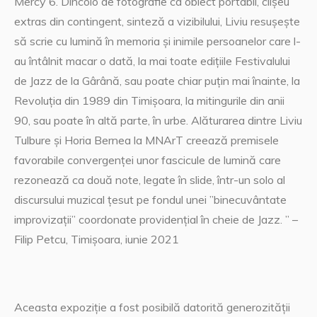
Mercy 6. Dincolo de fotografie ca obiect portabil, clișeu
extras din contingent, sinteză a vizibilului, Liviu resușește
să scrie cu lumină în memoria și inimile persoanelor care l-
au întâlnit macar o dată, la mai toate edițiile Festivalului
de Jazz de la Gârână, sau poate chiar puțin mai înainte, la
Revoluția din 1989 din Timișoara, la mitingurile din anii
90, sau poate în altă parte, în urbe. Alăturarea dintre Liviu
Tulbure și Horia Bernea la MNArT creează premisele
favorabile convergenței unor fascicule de lumină care
rezonează ca două note, legate în slide, într-un solo al
discursului muzical țesut pe fondul unei ”binecuvântate
improvizații” coordonate providențial în cheie de Jazz. ” –
Filip Petcu, Timișoara, iunie 2021
Aceasta expoziție a fost posibilă datorită generozității