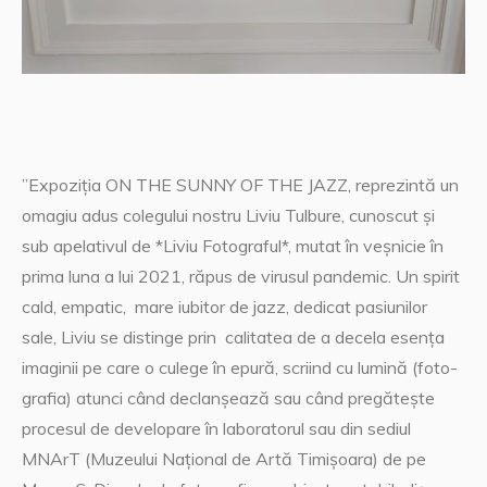
”Expoziția ON THE SUNNY OF THE JAZZ, reprezintă un
omagiu adus colegului nostru Liviu Tulbure, cunoscut și
sub apelativul de *Liviu Fotograful*, mutat în veșnicie în
prima luna a lui 2021, răpus de virusul pandemic. Un spirit
cald, empatic, mare iubitor de jazz, dedicat pasiunilor
sale, Liviu se distinge prin calitatea de a decela esența
imaginii pe care o culege în epură, scriind cu lumină (foto-
grafia) atunci când declanșează sau când pregătește
procesul de developare în laboratorul sau din sediul
MNArT (Muzeului Național de Artă Timișoara) de pe