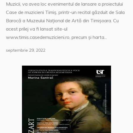
Muzicii, va avea loc evenimentul de lansare a proiectului
Case de muzicieni Timiş, printr-un recital găzduit de Sala
Barocă a Muzeului Naţional de Artă din Timişoara. Cu
acest prilej va fi lansat site-ul
www.timis.casedemuzicieni.ro, precum şi harta...
septembrie 29, 2022