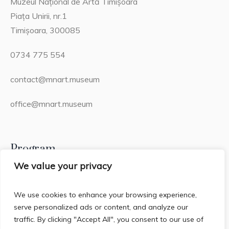
Muzeul Național de Artă Timișoara
Piața Unirii, nr.1
Timișoara, 300085
0734 775 554
contact@mnart.museum
office@mnart.museum
Program
We value your privacy
Miercuri – Duminică: 13:00 – 21:00 (20:15 – ultima
intrare)
We use cookies to enhance your browsing experience,
serve personalized ads or content, and analyze our
Luni & Marți: Închis
traffic. By clicking "Accept All", you consent to our use of