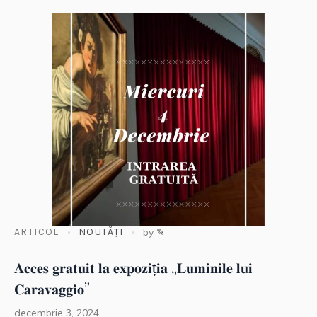
ARTICOL
NOUTĂȚI
by
✎
𝐀𝐜𝐜𝐞𝐬 𝐠𝐫𝐚𝐭𝐮𝐢𝐭 𝐥𝐚 𝐞𝐱𝐩𝐨𝐳𝐢ț𝐢𝐚 „𝐋𝐮𝐦𝐢𝐧𝐢𝐥𝐞 𝐥𝐮𝐢
𝐂𝐚𝐫𝐚𝐯𝐚𝐠𝐠𝐢𝐨”
decembrie 3, 2024