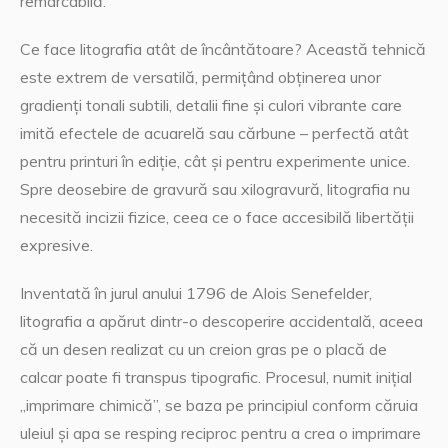
remarcabilă.
Ce face litografia atât de încântătoare? Această tehnică
este extrem de versatilă, permițând obținerea unor
gradienți tonali subtili, detalii fine și culori vibrante care
imită efectele de acuarelă sau cărbune – perfectă atât
pentru printuri în ediție, cât și pentru experimente unice.
Spre deosebire de gravură sau xilogravură, litografia nu
necesită incizii fizice, ceea ce o face accesibilă libertății
expresive.
Inventată în jurul anului 1796 de Alois Senefelder,
litografia a apărut dintr-o descoperire accidentală, aceea
că un desen realizat cu un creion gras pe o placă de
calcar poate fi transpus tipografic. Procesul, numit inițial
„imprimare chimică”, se baza pe principiul conform căruia
uleiul și apa se resping reciproc pentru a crea o imprimare