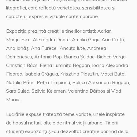
litografiei, care reflectă varietatea, sensibilitatea și
caracterul expresiei vizuale contemporane.
Expoziția prezintă creațiile tinerilor artiști: Adrian
Murgulescu, Alexandru Dobre, Amalia Gogu, Ana Crețu,
Ana Ianăș, Ana Purecel, Ancuța Iute, Andreea
Demenescu, Antonia Pop, Bianca Șuldac, Bianca Varga,
Christian Bács, Elena Luminița Bogdan, Ioana Alexandra
Floarea, Isabela Crăguia, Krisztina Plasztin, Matei Butoi,
Natalia Păun, Petra Tîmpianu, Raluca Alexandra Bogdan,
Sara Sulea, Szilvia Kelemen, Valentina Bărbos și Vlad
Maniu.
Lucrările expuse tratează teme variate, unele inspirate
de haosul naturii, altele de ritmul vieții urbane. Tinerii
studenți expozanți și-au dezvoltat creațiile pornind de la