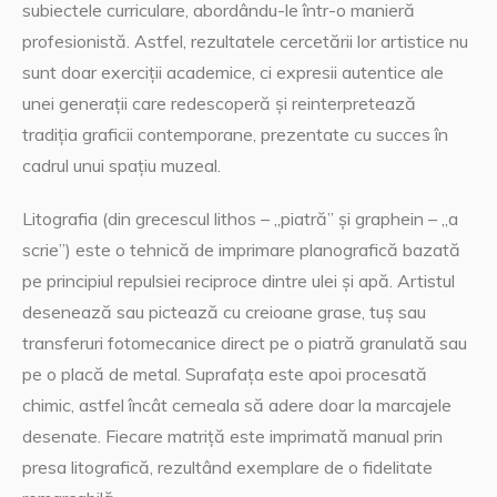
subiectele curriculare, abordându-le într-o manieră
profesionistă. Astfel, rezultatele cercetării lor artistice nu
sunt doar exerciții academice, ci expresii autentice ale
unei generații care redescoperă și reinterpretează
tradiția graficii contemporane, prezentate cu succes în
cadrul unui spațiu muzeal.
Litografia (din grecescul lithos – „piatră” și graphein – „a
scrie”) este o tehnică de imprimare planografică bazată
pe principiul repulsiei reciproce dintre ulei și apă. Artistul
desenează sau pictează cu creioane grase, tuș sau
transferuri fotomecanice direct pe o piatră granulată sau
pe o placă de metal. Suprafața este apoi procesată
chimic, astfel încât cerneala să adere doar la marcajele
desenate. Fiecare matriță este imprimată manual prin
presa litografică, rezultând exemplare de o fidelitate