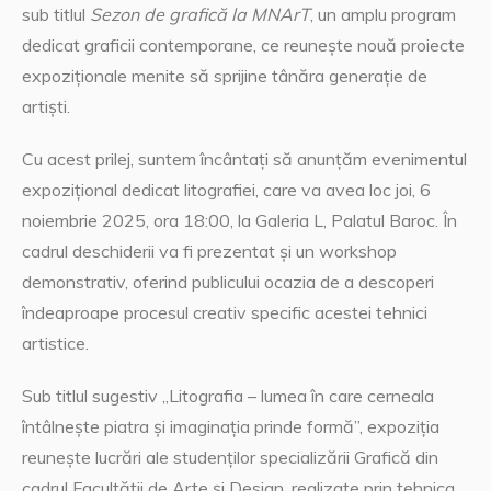
sub titlul
Sezon de grafică la MNArT
, un amplu program
dedicat graficii contemporane, ce reunește nouă proiecte
expoziționale menite să sprijine tânăra generație de
artiști.
Cu acest prilej, suntem încântați să anunțăm evenimentul
expozițional dedicat litografiei, care va avea loc joi, 6
noiembrie 2025, ora 18:00, la Galeria L, Palatul Baroc.
În
cadrul deschiderii va fi prezentat și un workshop
demonstrativ, oferind publicului ocazia de a descoperi
îndeaproape procesul creativ specific acestei tehnici
artistice.
Sub titlul sugestiv „Litografia – lumea în care cerneala
întâlnește piatra și imaginația prinde formă”, expoziția
reunește lucrări ale studenților specializării Grafică din
cadrul Facultății de Arte și Design, realizate prin tehnica