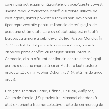
care nu își pot exprima năzuințele, o voce.Aceste povești
umane redau o traiectorie ciclică a sufeinței inițiate de
conflagrații, astfel, povestea familiei sale devenind un
tipar reprezentativ pentru milioanele de refugiați și de
persoane strămutate care au căutat adăpost în toată
Europa, ca urmare a celui de-al Doilea Război Mondial. În
2015, artistul aflat pe insula grecească Kos, a asistat
lasosirea primelor bărci cu refugiați sirieni. Întors în
Germania, el s-a alăturat copiilor din centrelede refugiați
pentru a desena împreună cu ei. Astfel, a luat naștere
proiectul ,,Zeig mir, woher Dukommst” (Arată-mi de unde
provii).
Prin șase tematici Patrie, Război, Refugiu, Adăpost,
Album de familie și Supraviețuire, Mammel abordează
atât experiența traumei colective trăite de cei marcați de