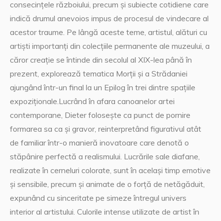
consecințele războiului, precum și subiecte cotidiene care
indică drumul anevoios impus de procesul de vindecare al
acestor traume. Pe lângă aceste teme, artistul, alături cu
artiști importanți din colecțiile permanente ale muzeului, a
căror creație se întinde din secolul al XIX-lea până în
prezent, explorează tematica Morții și a Strădaniei
ajungând într-un final la un Epilog în trei dintre spațiile
expoziționale.Lucrând în afara canoanelor artei
contemporane, Dieter folosește ca punct de pornire
formarea sa ca și gravor, reinterpretând figurativul atât
de familiar într-o manieră inovatoare care denotă o
stăpânire perfectă a realismului. Lucrările sale diafane,
realizate în cerneluri colorate, sunt în același timp emotive
și sensibile, precum și animate de o forță de netăgăduit,
expunând cu sinceritate pe simeze întregul univers
interior al artistului. Culorile intense utilizate de artist în