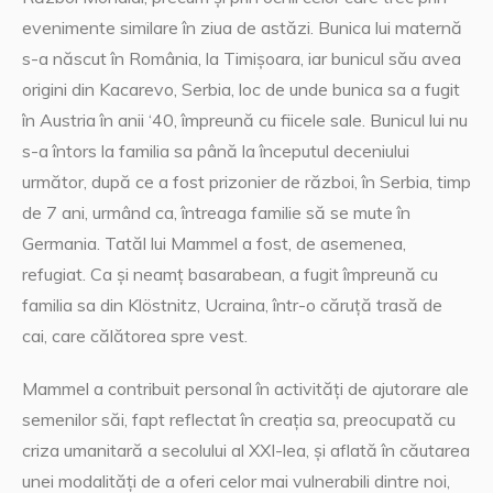
evenimente similare în ziua de astăzi. Bunica lui maternă
s-a născut în România, la Timișoara, iar bunicul său avea
origini din Kacarevo, Serbia, loc de unde bunica sa a fugit
în Austria în anii ‘40, împreună cu fiicele sale. Bunicul lui nu
s-a întors la familia sa până la începutul deceniului
următor, după ce a fost prizonier de război, în Serbia, timp
de 7 ani, urmând ca, întreaga familie să se mute în
Germania. Tatăl lui Mammel a fost, de asemenea,
refugiat. Ca și neamț basarabean, a fugit împreună cu
familia sa din Klöstnitz, Ucraina, într-o căruță trasă de
cai, care călătorea spre vest.
Mammel a contribuit personal în activități de ajutorare ale
semenilor săi, fapt reflectat în creația sa, preocupată cu
criza umanitară a secolului al XXI-lea, și aflată în căutarea
unei modalități de a oferi celor mai vulnerabili dintre noi,