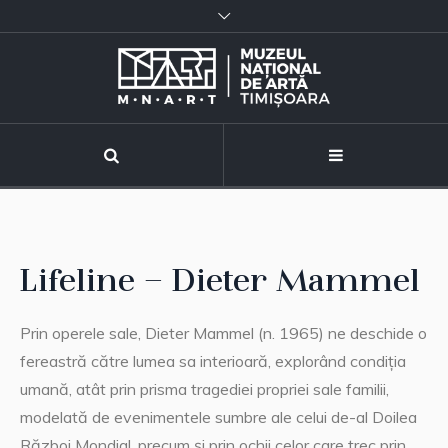
Lifeline – Dieter Mammel
Prin operele sale, Dieter Mammel (n. 1965) ne deschide o
fereastră către lumea sa interioară, explorând condiția
umană, atât prin prisma tragediei propriei sale familii,
modelată de evenimentele sumbre ale celui de-al Doilea
Război Mondial, precum și prin ochii celor care trec prin