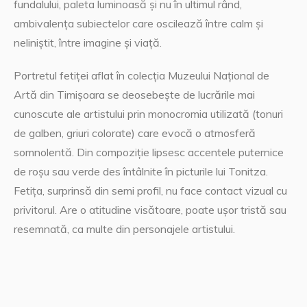
fundalului, paleta luminoasă și nu în ultimul rând,
ambivalența subiectelor care oscilează între calm și
neliniștit, între imagine și viață.
Portretul fetiței aflat în colecția Muzeului Național de
Artă din Timișoara se deosebește de lucrările mai
cunoscute ale artistului prin monocromia utilizată (tonuri
de galben, griuri colorate) care evocă o atmosferă
somnolentă. Din compoziție lipsesc accentele puternice
de roșu sau verde des întâlnite în picturile lui Tonitza.
Fetița, surprinsă din semi profil, nu face contact vizual cu
privitorul. Are o atitudine visătoare, poate ușor tristă sau
resemnată, ca multe din personajele artistului.