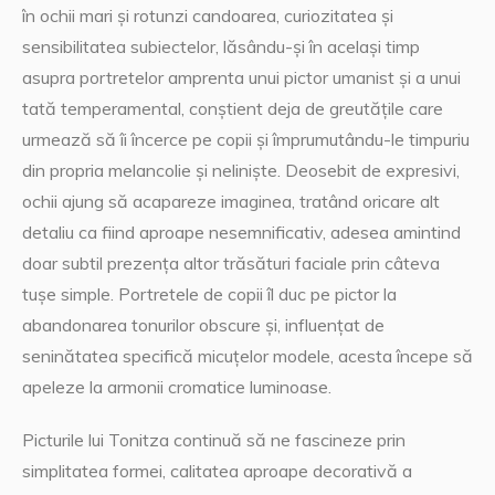
în ochii mari și rotunzi candoarea, curiozitatea și
sensibilitatea subiectelor, lăsându-și în același timp
asupra portretelor amprenta unui pictor umanist și a unui
tată temperamental, conștient deja de greutățile care
urmează să îi încerce pe copii și împrumutându-le timpuriu
din propria melancolie și neliniște. Deosebit de expresivi,
ochii ajung să acapareze imaginea, tratând oricare alt
detaliu ca fiind aproape nesemnificativ, adesea amintind
doar subtil prezența altor trăsături faciale prin câteva
tușe simple. Portretele de copii îl duc pe pictor la
abandonarea tonurilor obscure și, influențat de
seninătatea specifică micuțelor modele, acesta începe să
apeleze la armonii cromatice luminoase.
Picturile lui Tonitza continuă să ne fascineze prin
simplitatea formei, calitatea aproape decorativă a