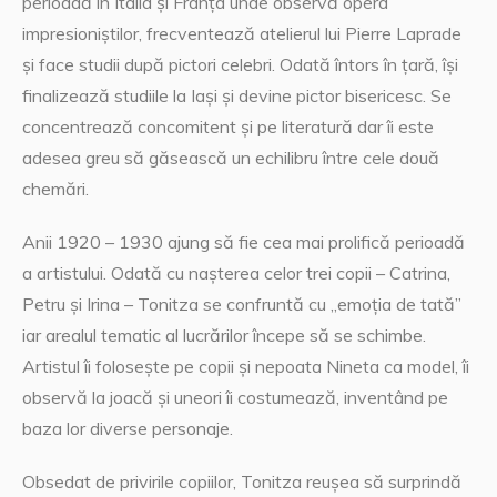
perioadă în Italia și Franța unde observă opera
impresioniștilor, frecventează atelierul lui Pierre Laprade
și face studii după pictori celebri. Odată întors în țară, își
finalizează studiile la Iași și devine pictor bisericesc. Se
concentrează concomitent și pe literatură dar îi este
adesea greu să găsească un echilibru între cele două
chemări.
Anii 1920 – 1930 ajung să fie cea mai prolifică perioadă
a artistului. Odată cu nașterea celor trei copii – Catrina,
Petru și Irina – Tonitza se confruntă cu „emoția de tată”
iar arealul tematic al lucrărilor începe să se schimbe.
Artistul îi folosește pe copii și nepoata Nineta ca model, îi
observă la joacă și uneori îi costumează, inventând pe
baza lor diverse personaje.
Obsedat de privirile copiilor, Tonitza reușea să surprindă