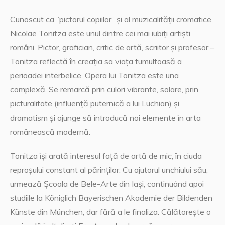
Cunoscut ca ”pictorul copiilor” și al muzicalității cromatice,
Nicolae Tonitza este unul dintre cei mai iubiți artiști
români. Pictor, grafician, critic de artă, scriitor și profesor –
Tonitza reflectă în creația sa viața tumultoasă a
perioadei interbelice. Opera lui Tonitza este una
complexă. Se remarcă prin culori vibrante, solare, prin
picturalitate (influență puternică a lui Luchian) și
dramatism și ajunge să introducă noi elemente în arta
românească modernă.
Tonitza își arată interesul față de artă de mic, în ciuda
reproșului constant al părinților. Cu ajutorul unchiului său,
urmează Școala de Bele-Arte din Iași, continuând apoi
studiile la Königlich Bayerischen Akademie der Bildenden
Künste din München, dar fără a le finaliza. Călătorește o