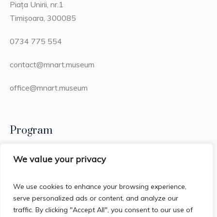
Piața Unirii, nr.1
Timișoara, 300085
0734 775 554
contact@mnart.museum
office@mnart.museum
Program
Miercuri – Duminică: 13:00 – 21:00 (20:15 – ultima
We value your privacy
intrare)
We use cookies to enhance your browsing experience,
Luni & Marți: Închis
serve personalized ads or content, and analyze our
traffic. By clicking "Accept All", you consent to our use of