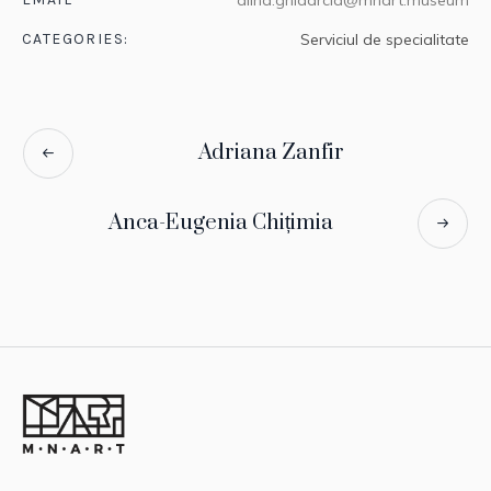
alina.ghidarcia@mnart.museum
CATEGORIES:
Serviciul de specialitate
Adriana Zanfir
Anca-Eugenia Chițimia