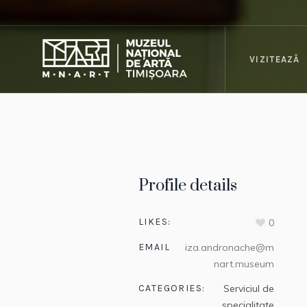
VIZITEAZĂ
Profile details
LIKES:
0
EMAIL
iza.andronache@m
nart.museum
CATEGORIES:
Serviciul de
specialitate