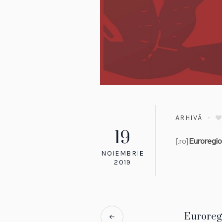
ARHIVĂ
19
[:ro]
Euroregio
NOIEMBRIE
2019
Euroregi