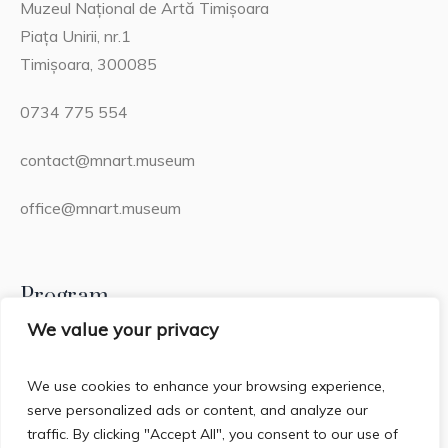
Muzeul Național de Artă Timișoara
Piața Unirii, nr.1
Timișoara, 300085
0734 775 554
contact@mnart.museum
office@mnart.museum
Program
We value your privacy
Miercuri – Duminică: 13:00 – 21:00 (20:15 – ultima
intrare)
We use cookies to enhance your browsing experience,
serve personalized ads or content, and analyze our
Luni & Marți: Închis
traffic. By clicking "Accept All", you consent to our use of