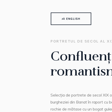
ENGLISH
PORTRETUL DE SECOL AL XI
Confluența
romantis
Selecția de portrete de secol XIX o
burgheziei din Banat în raport cu 
rochie de mătase cu un bogat guler