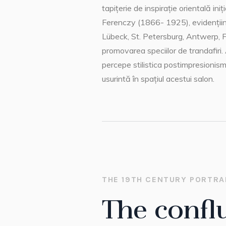
tapițerie de inspirație orientală in
Ferenczy (1866- 1925), evidențiind 
Lübeck, St. Petersburg, Antwerp, Fr
promovarea speciilor de trandafiri.
percepe stilistica postimpresionismu
usurintă în spațiul acestui salon.
THE 19TH CENTURY PORTRA
The confl