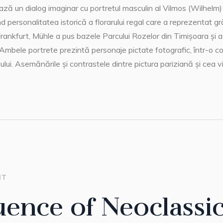
ițiază un dialog imaginar cu portretul masculin al Vilmos (Wilhelm
personalitatea istorică a florarului regal care a reprezentat g
ankfurt, Mühle a pus bazele Parcului Rozelor din Timișoara și a f
 Ambele portrete prezintă personaje pictate fotografic, într-o c
lui. Asemănările și contrastele dintre pictura pariziană și cea v
IT
uence of Neoclassi