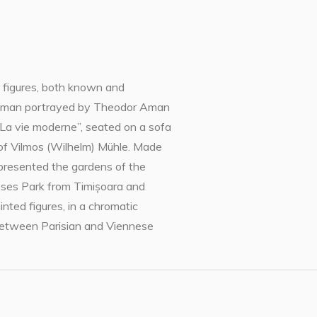
al figures, both known and
 woman portrayed by Theodor Aman
 „La vie moderne”, seated on a sofa
t of Vilmos (Wilhelm) Mühle. Made
represented the gardens of the
Roses Park from Timișoara and
nted figures, in a chromatic
s between Parisian and Viennese