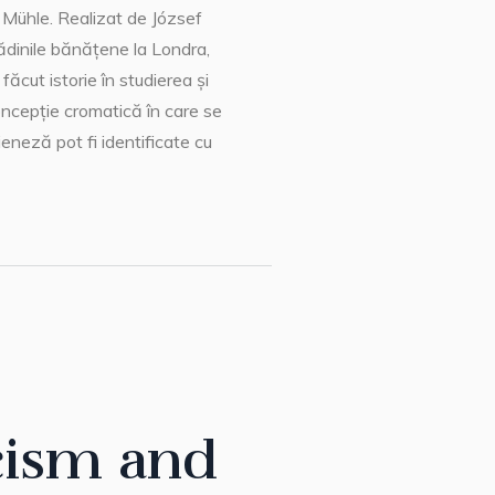
) Mühle. Realizat de József
rădinile bănățene la Londra,
ăcut istorie în studierea și
oncepție cromatică în care se
ieneză pot fi identificate cu
cism and