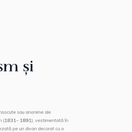
sm și
cunoscute sau anonime ale
n (
1831
–
1891
), vestimentată în
șezată pe un divan decorat cu o