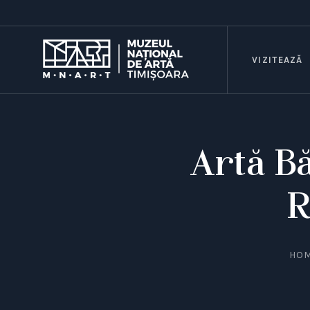
VIZITEAZĂ
Artă B
R
HO