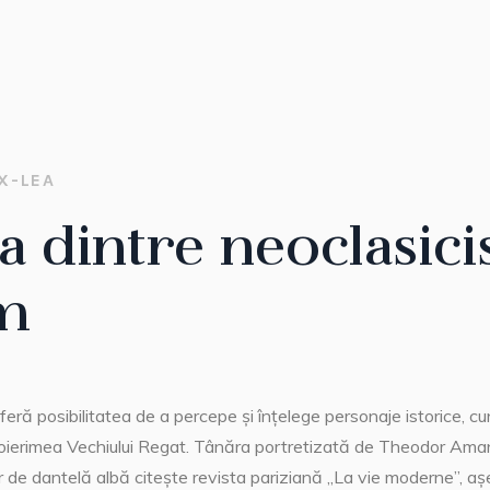
X-LEA
 dintre neoclasici
m
feră posibilitatea de a percepe și înțelege personaje istorice, 
boierimea Vechiului Regat. Tânăra portretizată de Theodor Ama
 de dantelă albă citește revista pariziană „La vie moderne”, a