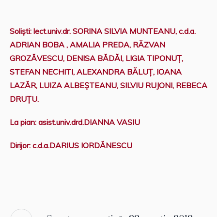
Soliști: lect.univ.dr. SORINA SILVIA MUNTEANU, c.d.a.
ADRIAN BOBA , AMALIA PREDA, RĂZVAN
GROZĂVESCU, DENISA BĂDĂI, LIGIA TIPONUȚ,
STEFAN NECHITI, ALEXANDRA BĂLUȚ, IOANA
LAZĂR, LUIZA ALBEȘTEANU, SILVIU RUJONI, REBECA
DRUȚU.
La pian: asist.univ.drd.DIANNA VASIU
Dirijor: c.d.a.DARIUS IORDĂNESCU