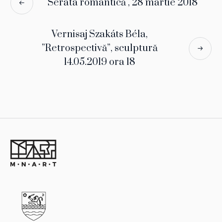
Serata romantică , 28 martie 2018
Vernisaj Szakáts Béla,
”Retrospectivă”, sculptură
14.05.2019 ora 18